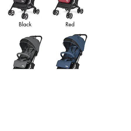
Black
Red
Light Grey
Navy
GALERIE